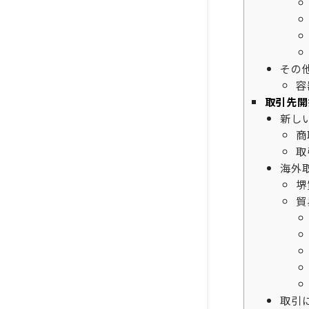
その
容
取引先開
新し
商
取
海外
堺
貿
取引