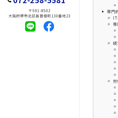
072-258-5581
〒591-8502
専門
大阪府堺市北区長曽根町130番地23
I
専
経
労