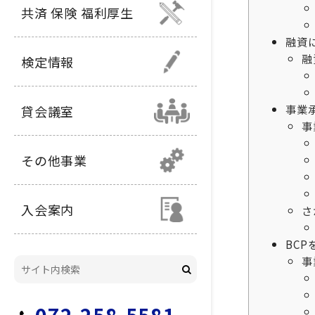
共済 保険 福利厚生
融資
融
検定情報
事業
貸会議室
事
その他事業
入会案内
さ
BC
事