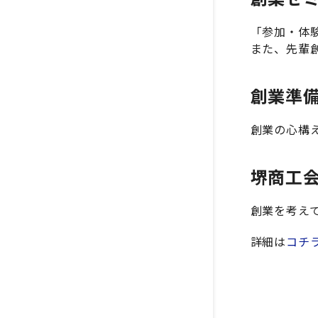
「参加・体
また、先輩
創業準
創業の心構
堺商工
創業を考え
詳細は
コチ