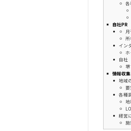
各
自社PR
月
所
イン
ホ
自社
堺
情報収集
地域
要
各種
地
L
経営
施