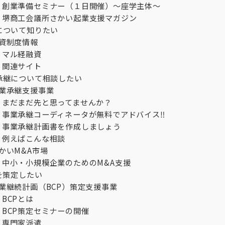
創業準備セミナー（１日開催）～座学主体～
堺商工会議所さかい起業支援マガジン
について知りたい
資制度情報
マル経融資
関連サイト
承継について相談したい
業承継支援事業
まだまだ先と思ってませんか？
事業承継コーディネータが無料でアドバイス‼︎
事業承継計画書を作成しましょう
例えばこんな相談
かいM&A市場
中小・小規模企業のためのM&A支援
Pを策定したい
業継続計画（BCP）策定支援事業
BCPとは
BCP策定セミナーの開催
専門家派遣