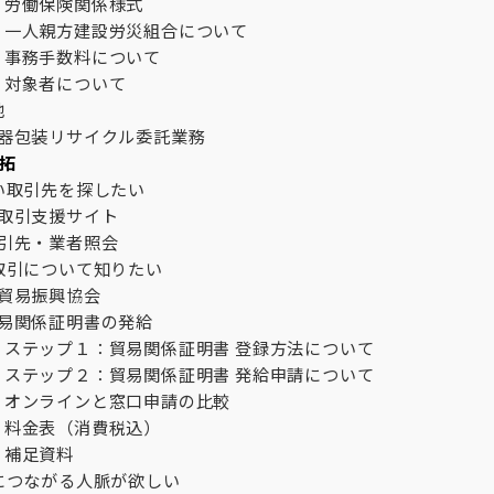
労働保険関係様式
一人親方建設労災組合について
事務手数料について
対象者について
他
器包装リサイクル委託業務
拓
い取引先を探したい
取引支援サイト
引先・業者照会
取引について知りたい
貿易振興協会
易関係証明書の発給
ステップ１：貿易関係証明書 登録方法について
ステップ２：貿易関係証明書 発給申請について
オンラインと窓口申請の比較
料金表（消費税込）
補足資料
につながる人脈が欲しい