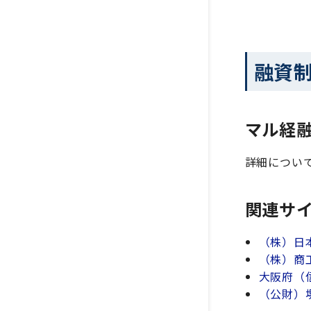
融資
マル経
詳細につい
関連サ
（株）日
（株）商
大阪府（
（公財）