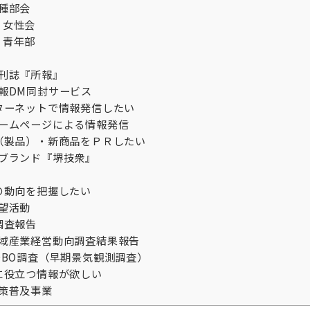
種部会
女性会
青年部
刊誌『所報』
報DM同封サービス
ターネットで情報発信したい
ームページによる情報発信
（製品）・新商品をＰＲしたい
ブランド『堺技衆』
の動向を把握したい
望活動
調査報告
域産業経営動向調査結果報告
OBO調査（早期景気観測調査）
に役立つ情報が欲しい
策普及事業