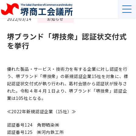
The Sakai Chamber of Commerce and Industry
堺商工会議所
2022/03/14
お知らせ
堺ブランド「堺技衆」認証状交付式
を挙行
優れた製品・サービス・技術力を有する企業に対し認証を行
う、堺ブランド「堺技衆」の新規認証企業15社を対象に、標
記認証状交付式が執り行われ、葛󠄀村会頭から認証状が授与さ
れた。令和４年４月１日より、堺ブランド「堺技衆」認証企
業は105社となる。
≪2022年新規認証企業（15社）≫
認証番号124 角野晒染㈱
認証番号125 ㈱河内鉄工所