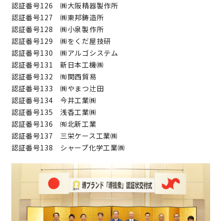
認証番号126 ㈱大阪精器製作所
認証番号127 ㈱東邦鋳造所
認証番号128 ㈱小泉製作所
認証番号129 ㈱をくだ屋技研
認証番号130 ㈱アルゴシステム
認証番号131 新日本工機㈱
認証番号132 ㈲関西貿易
認証番号133 ㈱やまつ辻田
認証番号134 今井工業㈱
認証番号135 浅香工業㈱
認証番号136 ㈲北新工業
認証番号137 三栄ケース工業㈱
認証番号138 シャープ化学工業㈱