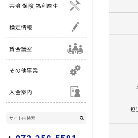
共済 保険 福利厚生
検定情報
貸会議室
その他事業
入会案内
担