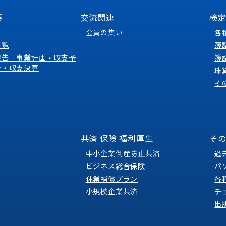
要
交流関連
検
会員の集い
各
一覧
簿
報告｜事業計画・収支予
簿
告・収支決算
珠
そ
共済 保険 福利厚生
そ
中小企業倒産防止共済
過
ビジネス総合保険
パ
休業補償プラン
各
小規模企業共済
チ
出