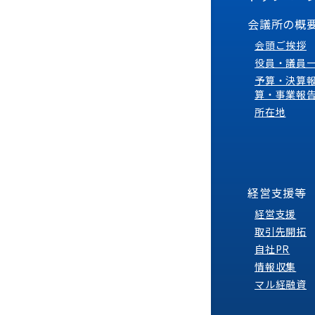
会議所の概
会頭ご挨拶
役員・議員
予算・決算
算・事業報
所在地
経営支援等
経営支援
取引先開拓
自社PR
情報収集
マル経融資