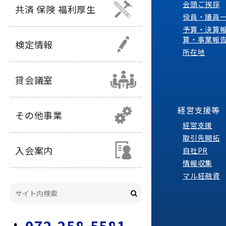
会頭ご挨拶
共済 保険 福利厚生
役員・議員
予算・決算
算・事業報
検定情報
所在地
貸会議室
経営支援等
その他事業
経営支援
取引先開拓
入会案内
自社PR
情報収集
マル経融資