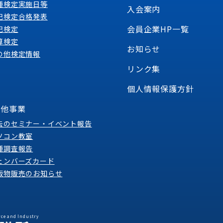
種検定実施日等
入会案内
記検定合格発表
会員企業HP一覧
記検定
算検定
お知らせ
の他検定情報
リンク集
個人情報保護方針
の他事業
去のセミナー・イベント報告
ソコン教室
種調査報告
ェンバーズカード
版物販売のお知らせ
ce and Industry