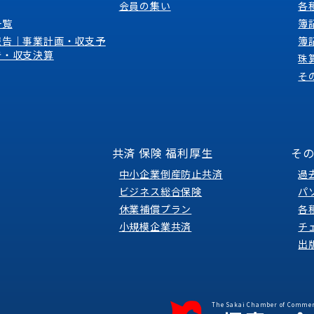
会員の集い
各
一覧
簿
報告｜事業計画・収支予
簿
告・収支決算
珠
そ
共済 保険 福利厚生
そ
中小企業倒産防止共済
過
ビジネス総合保険
パ
休業補償プラン
各
小規模企業共済
チ
出
The Sakai Chamber of Commer