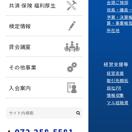
会頭ご挨拶
共済 保険 福利厚生
役員・議員
予算・決算
算・事業報
検定情報
所在地
貸会議室
経営支援等
その他事業
経営支援
取引先開拓
入会案内
自社PR
情報収集
マル経融資