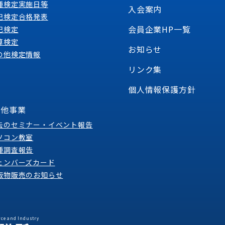
種検定実施日等
入会案内
記検定合格発表
会員企業HP一覧
記検定
算検定
お知らせ
の他検定情報
リンク集
個人情報保護方針
の他事業
去のセミナー・イベント報告
ソコン教室
種調査報告
ェンバーズカード
版物販売のお知らせ
ce and Industry