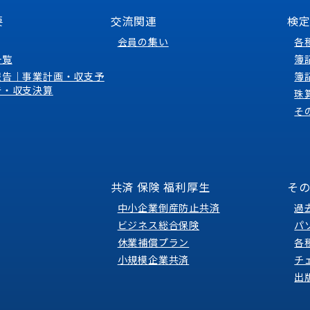
要
交流関連
検
会員の集い
各
一覧
簿
報告｜事業計画・収支予
簿
告・収支決算
珠
そ
共済 保険 福利厚生
そ
中小企業倒産防止共済
過
ビジネス総合保険
パ
休業補償プラン
各
小規模企業共済
チ
出