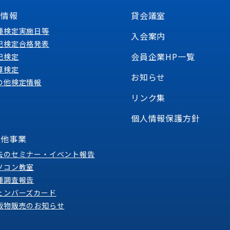
定情報
貸会議室
種検定実施日等
入会案内
記検定合格発表
会員企業HP一覧
記検定
算検定
お知らせ
の他検定情報
リンク集
個人情報保護方針
の他事業
去のセミナー・イベント報告
ソコン教室
種調査報告
ェンバーズカード
版物販売のお知らせ