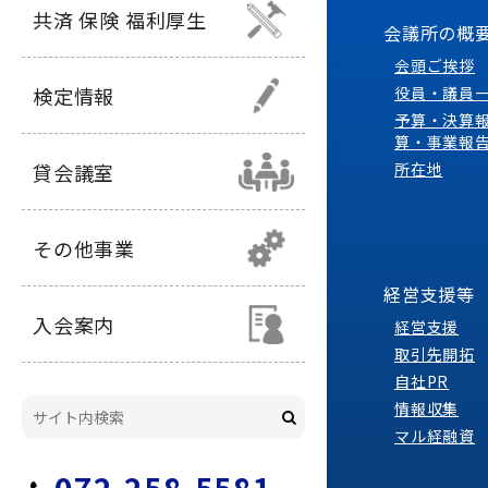
共済 保険 福利厚生
会議所の概
会頭ご挨拶
検定情報
役員・議員
予算・決算
算・事業報
貸会議室
所在地
その他事業
経営支援等
入会案内
経営支援
取引先開拓
自社PR
情報収集
マル経融資