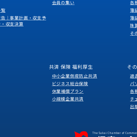
会員の集い
各
一覧
簿
報告｜事業計画・収支予
簿
告・収支決算
珠
そ
共済 保険 福利厚生
そ
中小企業倒産防止共済
過
ビジネス総合保険
パ
休業補償プラン
各
小規模企業共済
チ
出
The Sakai Chamber of Commer