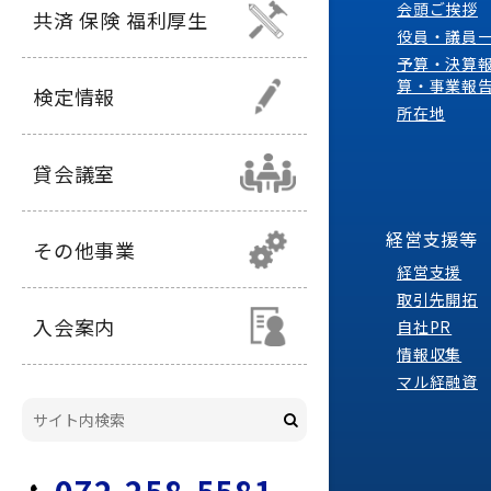
会頭ご挨拶
共済 保険 福利厚生
役員・議員
予算・決算
算・事業報
検定情報
所在地
貸会議室
経営支援等
その他事業
経営支援
取引先開拓
入会案内
自社PR
情報収集
マル経融資