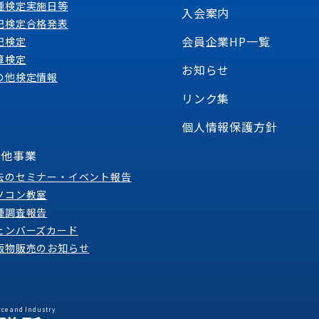
種検定実施日等
入会案内
記検定合格発表
会員企業HP一覧
記検定
算検定
お知らせ
の他検定情報
リンク集
個人情報保護方針
の他事業
去のセミナー・イベント報告
ソコン教室
種調査報告
ェンバーズカード
版物販売のお知らせ
ce and Industry