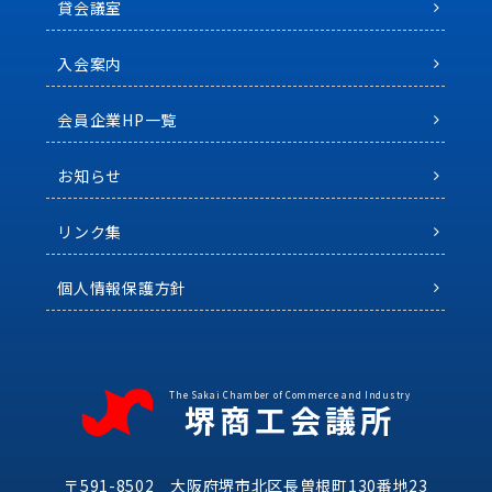
貸会議室
入会案内
会員企業HP一覧
お知らせ
リンク集
個人情報保護方針
The Sakai Chamber of Commerce and Industry
堺商工会議所
〒591-8502 大阪府堺市北区長曽根町130番地23